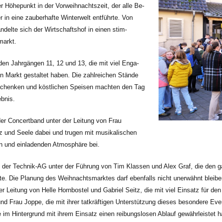
er Höhepunkt in der Vorweihnachtszeit, der alle Be­
in eine zauberhafte Winterwelt entführte. Von
ndelte sich der Wirtschaftshof in einen stim­
markt.
den Jahrgängen 11, 12 und 13, die mit viel Enga­
n Markt gestaltet haben. Die zahlreichen Stände
chenken und köstlichen Speisen machten den Tag
bnis.
er Concertband unter der Leitung von Frau
 und Seele dabei und trugen mit mu­sikalischen
n und einladenden Atmosphäre bei.
 der Technik-AG unter der Führung von Tim Klas­sen und Alex Graf, die den ga
. Die Planung des Weihnachtsmarktes darf ebenfalls nicht unerwähnt blei­b
 Leitung von Helle Hornbostel und Gabriel Seitz, die mit viel Einsatz für de
d Frau Joppe, die mit ih­rer tatkräftigen Unterstützung dieses besondere Ev
im Hintergrund mit ihrem Einsatz einen reibungslosen Ablauf gewährleistet h