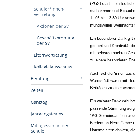
(PGS) statt – ein festlich
Schüler*innen-
sucherinnen und Besucher 
Vertretung
11:05 bis 13:30 Uhr verwa
mungsvollen Weihnachts
Aktionen der SV
Geschäftsordnung
Ein besonderer Dank gilt 
der SV
gement und Kreativität de
mit selbstgemachten Ges
Elternvertretung
zu ei­nem besonderen Erle
Kollegialausschuss
Auch Schüler*innen aus d
Beratung
Wurmstädt waren mit Herz
Beiträgen zu einer warme
Zeiten
Ein weiterer Dank gebührt
Ganztag
passende Stimmung sorgte
Jahrgangsteams
"PG Gemeinsam" un­ter der
ßerdem an Herrn Gebbe un
Mittagessen in der
Hausmeistern danken, die 
Schule