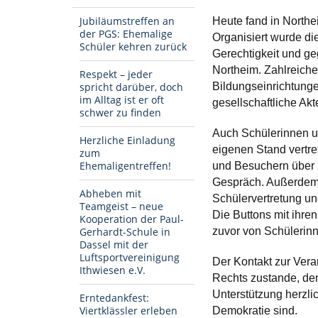
Jubiläumstreffen an
Heute fand in Northei
der PGS: Ehemalige
Organisiert wurde di
Schüler kehren zurück
Gerechtigkeit und g
Northeim. Zahlreiche 
Respekt – jeder
spricht darüber, doch
Bildungseinrichtunge
im Alltag ist er oft
gesellschaftliche Ak
schwer zu finden
Auch Schülerinnen u
Herzliche Einladung
eigenen Stand vertre
zum
Ehemaligentreffen!
und Besuchern über 
Gespräch. Außerdem i
Abheben mit
Schülervertretung und
Teamgeist – neue
Die Buttons mit ihre
Kooperation der Paul-
Gerhardt-Schule in
zuvor von Schülerinn
Dassel mit der
Luftsportvereinigung
Der Kontakt zur Ver
Ithwiesen e.V.
Rechts zustande, den
Unterstützung herzli
Erntedankfest:
Viertklässler erleben
Demokratie sind.