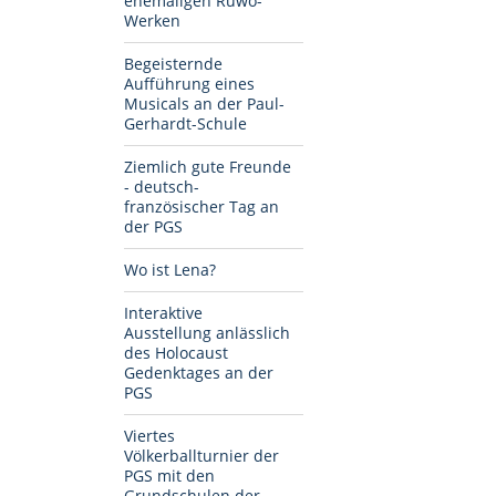
ehemaligen Ruwo-
Werken
Begeisternde
Aufführung eines
Musicals an der Paul-
Gerhardt-Schule
Ziemlich gute Freunde
- deutsch-
französischer Tag an
der PGS
Wo ist Lena?
Interaktive
Ausstellung anlässlich
des Holocaust
Gedenktages an der
PGS
Viertes
Völkerballturnier der
PGS mit den
Grundschulen der