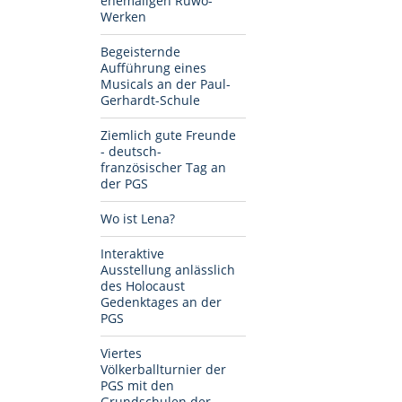
ehemaligen Ruwo-
Werken
Begeisternde
Aufführung eines
Musicals an der Paul-
Gerhardt-Schule
Ziemlich gute Freunde
- deutsch-
französischer Tag an
der PGS
Wo ist Lena?
Interaktive
Ausstellung anlässlich
des Holocaust
Gedenktages an der
PGS
Viertes
Völkerballturnier der
PGS mit den
Grundschulen der