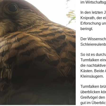
im Wirtschafts
In den letzten 
Kniprath, der e
Erforschung un
beringt.
Der Wissenscha
Schleiereulenb
So ist es durc
Turmfalken eine
die nachtaktive
Kästen. Beide 
Kleinsäugern.
Turmfalken brü
überblicken kö
Greifvögel den
gut im Überblic